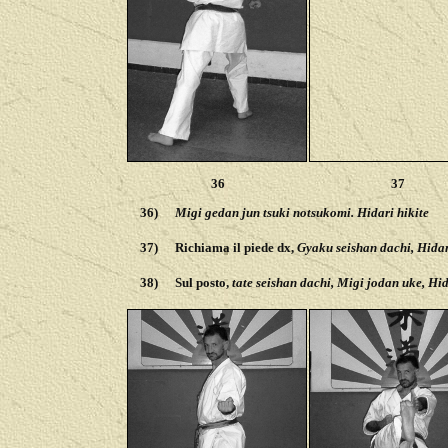
36
37
36)
Migi gedan jun tsuki notsukomi. Hidari hikite
37)
Richiama il piede dx,
Gyaku seishan dachi, Hidar
38)
Sul posto,
tate seishan dachi, Migi jodan uke, Hid