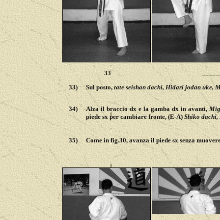
33
_____
33)
Sul posto,
tate seishan dachi, Hidari jodan uke, M
34)
Alza il braccio dx e la gamba dx in avanti,
M
i
piede sx per cambiare fronte, (E-A)
Shiko dachi,
35)
Come in fig.30,
avanza il piede sx senza muovere