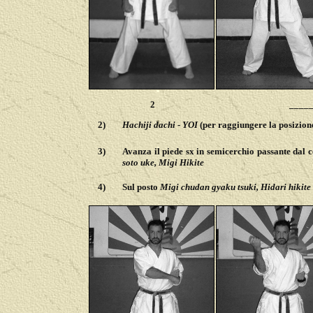
2
_____
2)
Hachiji dachi
-
YOI
(per raggiungere la posizione
3)
Avanza il piede sx in semicerchio passante dal c
soto uke, Migi
Hikite
4)
Sul posto
Migi chudan gyaku tsuki, Hidari hikite