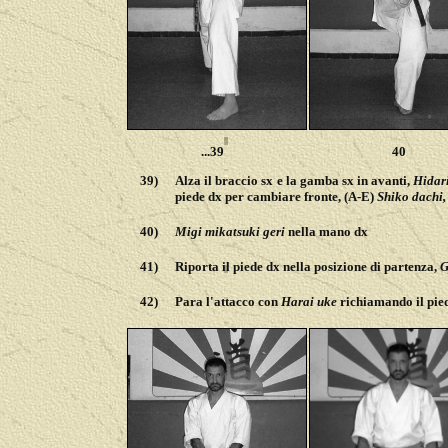
...39
40
39)
Alza il braccio sx e la gamba sx in avanti,
H
idar
piede dx per cambiare fronte, (A-E)
Shiko dachi,
40)
Migi mikatsuki geri
nella mano dx
41)
Riporta il piede dx nella posizione di partenza,
G
42)
Para l'attacco con
Harai uke
richiamando il piede