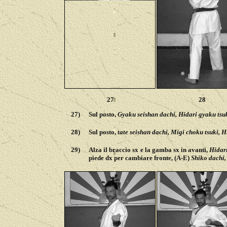
27
28
27)
Sul posto,
Gyaku seishan dachi, Hidari gyaku tsuk
28)
Sul posto,
tate seishan dachi, Migi choku tsuki, H
29)
Alza il braccio sx e la gamba sx in avanti,
H
idar
piede dx per cambiare fronte, (A-E)
Shiko dachi,