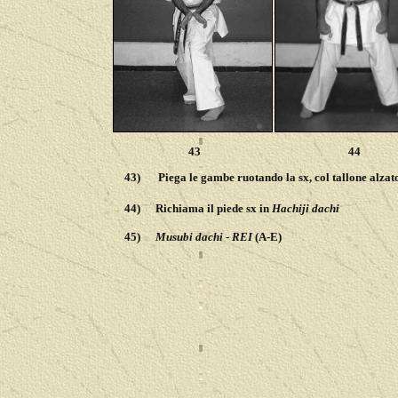
43
44
43)
Piega le gambe ruotando la sx, col tallone alzat
44)
Richiama il piede sx in
Hachiji dachi
45)
Musubi dachi
-
REI
(A-E)