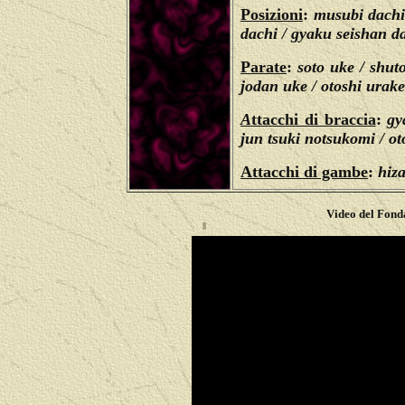
Posizioni
:
musubi dachi 
dachi / gyaku seishan d
Parate
:
soto uke /
shut
jodan uke / otoshi urak
A
ttacchi di braccia
:
gy
jun tsuki notsukomi / ot
Attacchi di gambe
:
hiza
Video del Fond