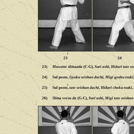
23
24
23)
Mawatte
slittando (C-G),
Suri ashi, Hidari tate s
24)
Sul posto,
Gyaku seishan dachi, Migi gyaku tsuki,
25)
Sul posto,
tate seishan dachi, Hidari choku tsuki,
26)
Slitta verso dx (G-C),
Suri ashi
,
Migi tate seishan