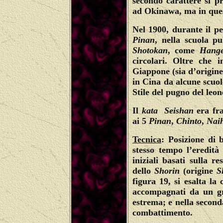
secondo carattere si 
ad Okinawa, ma in que
Nel 1900, durante il p
Pinan
, nella scuola p
Shotokan
, come
Hange
circolari.
Oltre che
i
Giappone
(sia d’origin
in Cina da alcune scuo
Stile del pugno del leon
Il
kata
Seishan
era fra
ai 5
Pinan
,
Chinto
,
Nai
Tecnica
: Posizione di 
stesso tempo l’eredità
iniziali basati sulla r
dello
Shorin
(origine
S
figura 19, si esalta la
accompagnati da un gr
estrema; e nella seconda
combattimento.