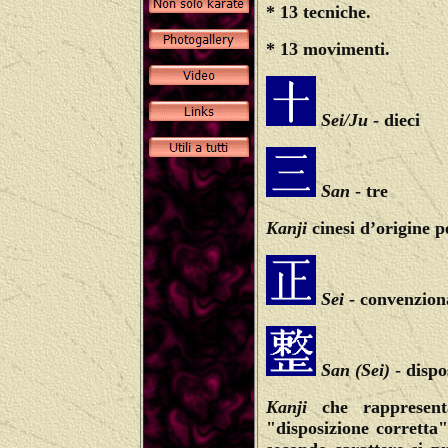
* 13 tecniche.
* 13 movimenti.
Sei/Ju
- dieci
San
- tre
K
anji
cinesi d’origine 
Sei
- convenziona
San
(Sei)
- dispo
Kanji
che rapprese
"disposizione corretta"